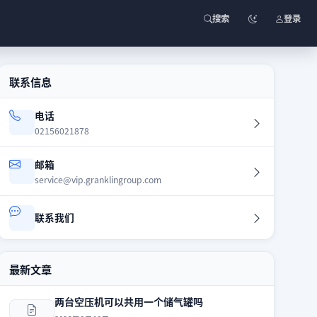
深色模式
搜索
登录
联系信息
电话
02156021878
邮箱
service@vip.granklingroup.com
联系我们
最新文章
两台空压机可以共用一个储气罐吗