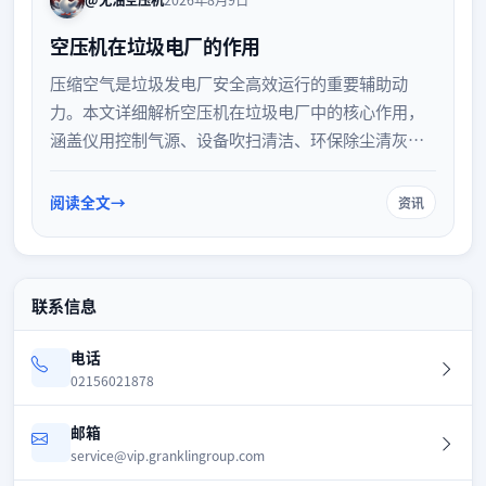
@无油空压机
2026年8月9日
空压机在垃圾电厂的作用
压缩空气是垃圾发电厂安全高效运行的重要辅助动
力。本文详细解析空压机在垃圾电厂中的核心作用，
涵盖仪用控制气源、设备吹扫清洁、环保除尘清灰及
烟气处理等关键应用，并探讨其在复杂工况下的运行
要求与维护要点，助力电厂提升系统稳定性与整体运
阅读全文
资讯
营效率。
联系信息
电话
02156021878
邮箱
service@vip.granklingroup.com