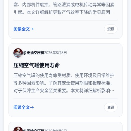
塞、内部机件磨损、管路泄漏或电机传动异常等因素
引起。本文详细解析导致产气效率下降的常见原因，
并提供针对性的排查思路与日常维护建议，帮助用户
快速定位故障，恢复设备正常运行效率。
阅读全文
资讯
@无油空压机
2026年8月8日
压缩空气罐使用寿命
压缩空气罐的使用寿命受材质、使用环境及日常维护
等多种因素影响。了解其安全使用期限和报废标准，
对于保障生产安全至关重要。本文将详细解析影响压
缩空气罐寿命的核心要素，并提供科学的日常维护建
议与定期检查规范，帮助您有效延长设备使用周期，
阅读全文
资讯
规避潜在的安全风险。