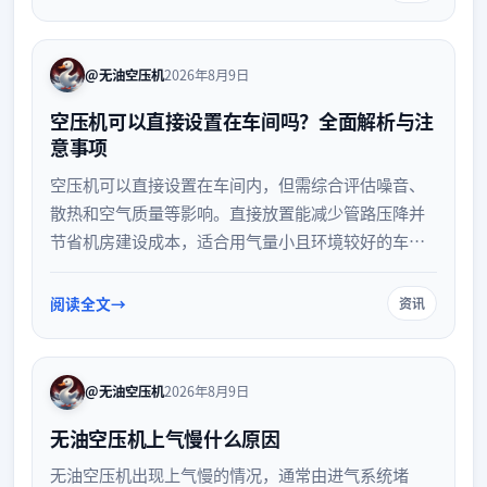
@无油空压机
2026年8月9日
空压机可以直接设置在车间吗？全面解析与注
意事项
空压机可以直接设置在车间内，但需综合评估噪音、
散热和空气质量等影响。直接放置能减少管路压降并
节省机房建设成本，适合用气量小且环境较好的车
间。若决定在车间内布置，必须做好通风排热、隔音
降噪及进气过滤等防护措施，确保生产环境安全与设
阅读全文
资讯
备稳定运行。
@无油空压机
2026年8月9日
无油空压机上气慢什么原因
无油空压机出现上气慢的情况，通常由进气系统堵