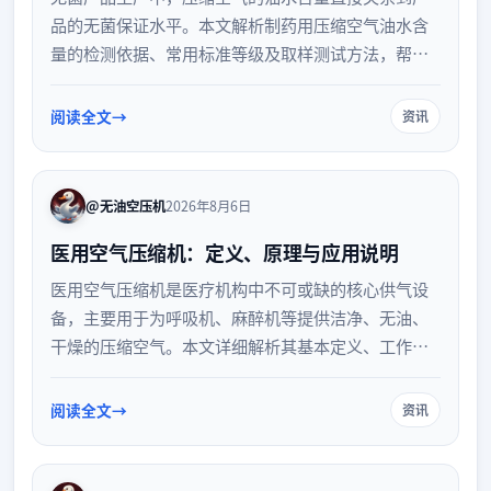
品的无菌保证水平。本文解析制药用压缩空气油水含
量的检测依据、常用标准等级及取样测试方法，帮助
企业建立合规的气体质量监控体系，确保生产环境符
合GMP要求。
阅读全文
资讯
@无油空压机
2026年8月6日
医用空气压缩机：定义、原理与应用说明
医用空气压缩机是医疗机构中不可或缺的核心供气设
备，主要用于为呼吸机、麻醉机等提供洁净、无油、
干燥的压缩空气。本文详细解析其基本定义、工作原
理及在临床中的具体应用，帮助读者全面了解该设备
在保障医疗安全与提升诊疗效率方面的重要作用。
阅读全文
资讯