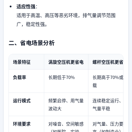
适应性强
：
适用于高温、高压等恶劣环境，排气量调节范围
广，稳定性强。
二、省电场景分析
场景特征
涡旋空压机更省电
螺杆空压机更省电
负载率
长期低于70%
长期高于70%或满
载
运行模式
频繁启停、用气量
连续稳定运行、用
波动大
气量平稳
环境要求
对噪音、空间敏感
对气量、压力要求
（如医院、实验
高（如制造业）