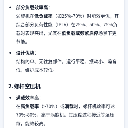
部分负载效率高
：
涡旋机在
低负载率
（如25%-70%）时能效更优，其
综合部分负荷性能（IPLV）在25%、50%、75%负
载时表现突出，尤其在
低负载或频繁启停
场景下更
节能。
设计优势
：
结构简单、无往复部件，运行平稳、振动小、噪音
低，维护成本较低。
2. 螺杆空压机
满载效率高
：
在
高负载率
（>70%）或
满载
时，螺杆机效率可达
70%-80%，高于涡旋机。其压缩过程接近等温压
缩，能效较高。