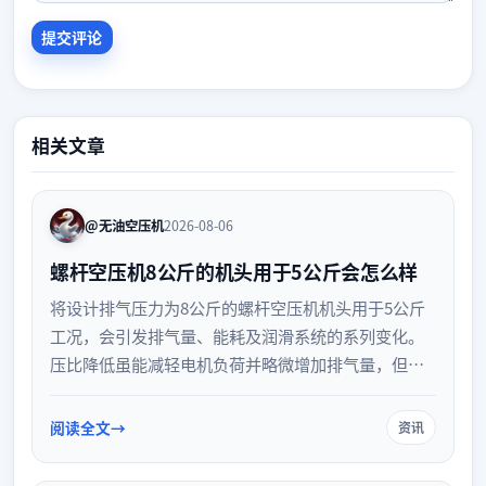
相关文章
@无油空压机
2026-08-06
螺杆空压机8公斤的机头用于5公斤会怎么样
将设计排气压力为8公斤的螺杆空压机机头用于5公斤
工况，会引发排气量、能耗及润滑系统的系列变化。
压比降低虽能减轻电机负荷并略微增加排气量，但也
可能导致润滑油压差不足。本文详细解析高低压工况
错配对设备运行的具体影响及应对策略。
阅读全文
资讯