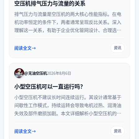
空压机排气压力与流量的关系
排气压力与流量是空压机的两大核心性能指标。在电
机功率恒定的条件下，两者通常呈现反比关系。深入
理解这一关系，有助于企业优化管网设计、合理选型
并降低运行能耗。本文将详细解析两者的内在联系及
实际应用中的影响因素。
阅读全文
资讯
@无油空压机
2026年8月6日
小型空压机可以一直运行吗？
小型空压机不建议长时间连续运行。其设计通常基于
间歇性工作模式，持续运转会导致电机过热、润滑油
失效及部件磨损加剧。本文详细解析小型空压机的工
作周期限制、连续运行的潜在风险，并提供科学的使
用与维护建议，帮助用户延长设备寿命并确保用气安
阅读全文
资讯
全。