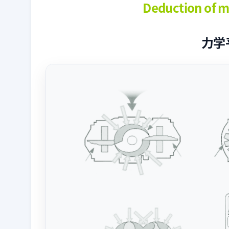
Deduction of m
力学