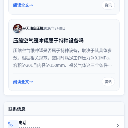
量波动等，并提供针对性的排查思路，帮助企业保障
阅读全文
资讯
气源质量。
@无油空压机
2026年8月8日
压缩空气缓冲罐属于特种设备吗
压缩空气缓冲罐是否属于特种设备，取决于其具体参
数。根据相关规范，需同时满足工作压力≥0.1MPa、
容积≥30L且内径≥150mm、盛装气体这三个条件。
符合简单压力容器标准的设备在管理上有所简化。企
业采购时应核对出厂文件与铭牌，并依法办理使用登
阅读全文
资讯
记，确保合规安全运行。
联系信息
电话