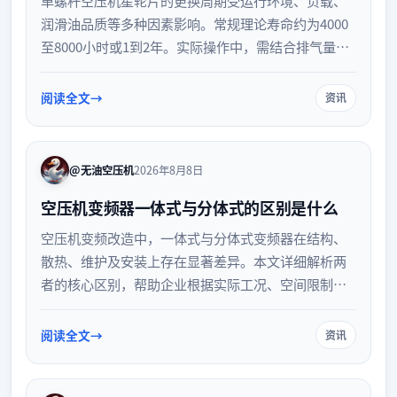
润滑油品质等多种因素影响。常规理论寿命约为4000
至8000小时或1到2年。实际操作中，需结合排气量下
降、噪音增大、温度升高等运行指标综合判断，及时
更换以保障设备高效稳定运行。
阅读全文
资讯
@无油空压机
2026年8月8日
空压机变频器一体式与分体式的区别是什么
空压机变频改造中，一体式与分体式变频器在结构、
散热、维护及安装上存在显著差异。本文详细解析两
者的核心区别，帮助企业根据实际工况、空间限制及
维护需求，科学选择适合的变频驱动方案，提升设备
运行效率。
阅读全文
资讯