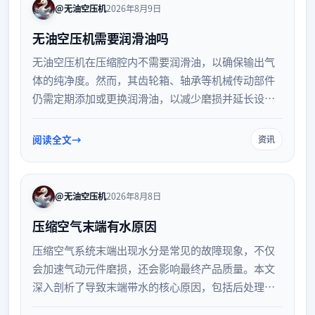
@无油空压机
2026年8月9日
无油空压机需要润滑油吗
无油空压机在压缩腔内不需要润滑油，以确保输出气
体的纯净度。然而，其齿轮箱、轴承等机械传动部件
仍需定期添加或更换润滑油，以减少磨损并延长设备
寿命。了解无油空压机的润滑机制，有助于企业正确
维护设备，保障生产安全与气体质量。
阅读全文
资讯
@无油空压机
2026年8月8日
压缩空气末端有水原因
压缩空气系统末端出现水分是常见的故障现象，不仅
会加速气动元件磨损，还会影响最终产品质量。本文
深入剖析了导致末端带水的核心原因，包括后处理设
备效率下降、管路设计缺陷、排水系统失效以及用气