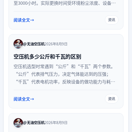
至3000小时。实际更换时间受环境粉尘浓度、设备运
行时长及滤芯材质等因素影响。当出现压差报警、滤
芯脏污或设备能耗异常增加时，应及时检查并更换，
阅读全文
资讯
以保障设备高效运行并延长主机使用寿命。
@无油空压机
2026年8月9日
空压机多少公斤和千瓦的区别
空压机选型时常遇到“公斤”和“千瓦”两个参数。
“公斤”代表排气压力，决定气体能达到的压强；
“千瓦”代表电机功率，反映设备的做功能力与耗电
量。两者分别衡量压力与动力，是空压机选型中不可
或缺的核心指标，理解其区别有助于精准匹配用气需
阅读全文
资讯
求。
@无油空压机
2026年8月9日