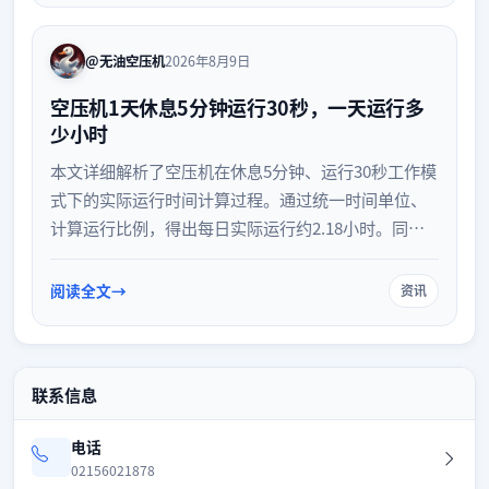
@无油空压机
2026年8月9日
空压机1天休息5分钟运行30秒，一天运行多
少小时
本文详细解析了空压机在休息5分钟、运行30秒工作模
式下的实际运行时间计算过程。通过统一时间单位、
计算运行比例，得出每日实际运行约2.18小时。同
时，针对这种低负载状态，提供了排查管网泄漏、评
估设备选型及优化控制策略等节能与维护建议，帮助
阅读全文
资讯
企业提升设备运行效率。
联系信息
电话
02156021878