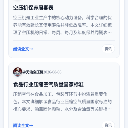
空压机保养周期表
空压机是工业生产中的核心动力设备，科学合理的保
养能有效延长其使用寿命并降低故障率。本文详细梳
理了空压机的日常、每周、每月及年度保养周期表，
涵盖滤芯更换、油品检查、系统清洁等关键环节，帮
助设备管理人员制定规范的维护计划，确保设备高效
阅读全文
资讯
稳定运行。
@无油空压机
2026-08-06
食品行业压缩空气质量国家标准
压缩空气在食品加工、包装等环节中扮演着重要角
色。本文详细解读食品行业压缩空气质量国家标准的
核心要求，涵盖固体颗粒、水分及含油量等关键指
标。探讨如何通过科学配置后处理设备与日常监测，
确保压缩空气质量达标，从而保障食品安全与生产合
阅读全文
资讯