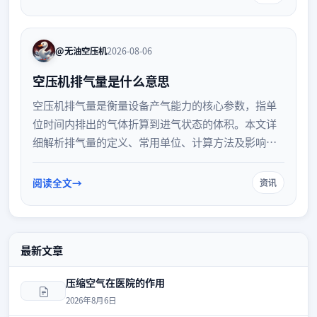
规，助力食品企业提升质量管理水平。
@无油空压机
2026-08-06
空压机排气量是什么意思
空压机排气量是衡量设备产气能力的核心参数，指单
位时间内排出的气体折算到进气状态的体积。本文详
细解析排气量的定义、常用单位、计算方法及影响因
素，并提供科学的选型建议，帮助企业合理配置气源
设备，实现节能降耗与高效生产。
阅读全文
资讯
最新文章
压缩空气在医院的作用
2026年8月6日