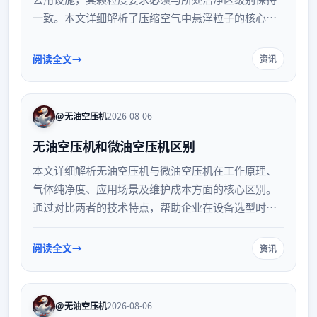
一致。本文详细解析了压缩空气中悬浮粒子的核心控
制原则、不同洁净级别的具体标准，以及日常监测与
验证策略，帮助企业建立完善的压缩空气质量管理体
阅读全文
资讯
系，防范污染风险。
@无油空压机
2026-08-06
无油空压机和微油空压机区别
本文详细解析无油空压机与微油空压机在工作原理、
气体纯净度、应用场景及维护成本方面的核心区别。
通过对比两者的技术特点，帮助企业在设备选型时明
确需求，确保压缩空气品质与生产标准完美匹配，实
现高效节能运行。
阅读全文
资讯
@无油空压机
2026-08-06