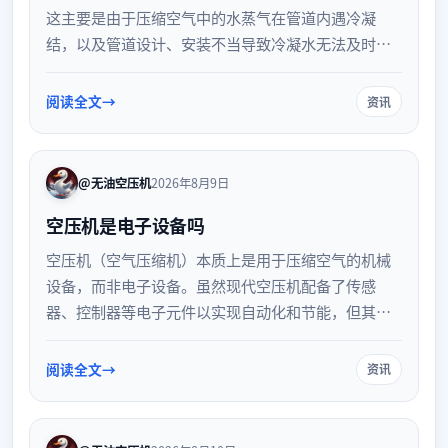
这主要是由于压缩空气中的水蒸气在管道内遇冷凝
结，以及管道设计、安装不当导致冷凝水无法及时排
出所致。本文将详细解析二次积水的成因，并提供科
学的管道设计与日常维护建议，帮助企业有效解决积
阅读全文
资讯
水问题，保障气动设备的稳定运行。
@无油空压机
2026年8月9日
空压机是电子设备吗
空压机（空气压缩机）本质上是用于压缩空气的机械
设备，而非电子设备。虽然现代空压机配备了传感
器、控制器等电子元件以实现自动化和节能，但其核
心工作原理依赖于机械运动与气体动力学。在工业分
类中，它属于动力设备或机械装备，与以半导体和电
阅读全文
资讯
路为核心的电子设备有本质区别。两者在自动化系统
中协同工作，共同推动工业生产。