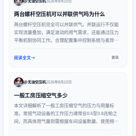
@无油空压机
2026年8月10日
两台螺杆空压机可以并联供气吗为什么
两台螺杆空压机完全可以并联供气。并联运行不仅能
实现流量叠加，满足波动的用气需求，还能通过压力
平衡机制协同工作。合理配置集中控制系统与差异化
压力设定，可显著提升系统能效与供气稳定性，是工
业气源优化的常见方案。
阅读全文
资讯
@无油空压机
2026年8月10日
一般工房压缩空气多少
本文详细解析了一般工房压缩空气的压力与用量标
准。常规气动设备的工作压力通常在0.6至0.8兆帕之
间，而具体用气量则需根据车间设备数量、使用频率
及管路损耗进行综合测算。了解这些基础参数，有助