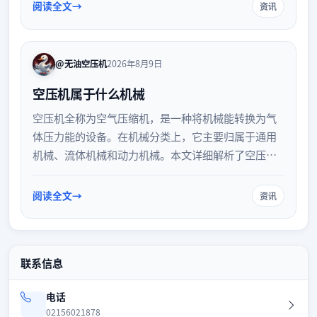
于企业合理配置压缩空气系统，保障生产高效稳定运
阅读全文
资讯
行。
@无油空压机
2026年8月9日
空压机属于什么机械
空压机全称为空气压缩机，是一种将机械能转换为气
体压力能的设备。在机械分类上，它主要归属于通用
机械、流体机械和动力机械。本文详细解析了空压机
的基本定义、机械分类归属、工作原理类型及其在工
业生产中的重要作用，帮助读者全面了解这一关键基
阅读全文
资讯
础设备。
联系信息
电话
02156021878