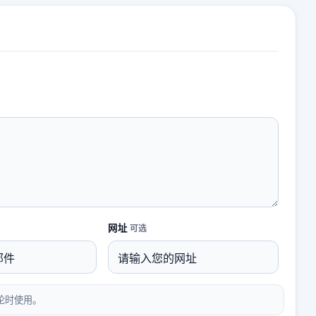
网址
可选
论时使用。