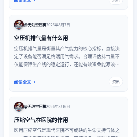
@无油空压机
2026年8月7日
空压机排气量有什么用
空压机排气量是衡量其产气能力的核心指标，直接决
定了设备能否满足终端用气需求。合理评估排气量不
仅能保障生产线的稳定运行，还能有效避免能源浪费
与设备过度损耗。本文将详细解析排气量的实际作
用，并为您提供科学的设备选型与用气管理建议，助
阅读全文
资讯
力企业实现高效节能生产。
@无油空压机
2026年8月6日
压缩空气在医院的作用
医用压缩空气是现代医院不可或缺的生命支持气体之