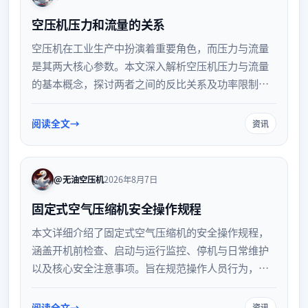
空压机压力和流量的关系
空压机在工业生产中扮演着重要角色，而压力与流量
是其两大核心参数。本文深入解析空压机压力与流量
的基本概念，探讨两者之间的反比关系及功率限制原
理。同时，结合实际应用场景，提供科学的选型建
议，帮助企业合理平衡压力与流量，优化管路设计，
阅读全文
资讯
降低能耗，确保气动设备高效稳定运行。
@无油空压机
2026年8月7日
固定式空气压缩机安全操作规程
本文详细介绍了固定式空气压缩机的安全操作规程，
涵盖开机前检查、启动与运行监控、停机与日常维护
以及核心安全注意事项。旨在规范操作人员行为，预
防设备故障与安全事故，保障工业生产的安全与高
效。
阅读全文
资讯