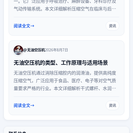
一。它广泛应用于呼吸治疗、麻醉设备、牙科诊疗及
气动传输系统。本文详细解析压缩空气在临床与后勤
中的核心作用，并探讨其严格的质量管理要求，以保
障医疗安全与患者生命健康。
阅读全文
资讯
@无油空压机
2026年8月7日
无油空压机的类型、工作原理与适用场景
无油空压机通过消除压缩腔内的润滑油，提供高纯度
压缩空气，广泛应用于食品、医疗、电子等对空气质
量要求严格的行业。本文详细解析干式螺杆、水润
滑、离心式及涡旋式等主流无油空压机的工作原理，
并探讨其在不同工业场景中的具体应用与选型考量，
阅读全文
资讯
帮助企业优化气源配置。