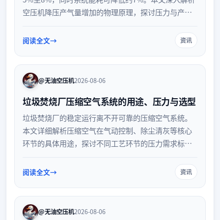
空压机降压产气量增加的物理原理，探讨压力与产气
量的内在联系，并提供科学降低运行压力、实现空压
机节能的实操建议，帮助企业优化设备运行效率。
阅读全文
资讯
@无油空压机
2026-08-06
垃圾焚烧厂压缩空气系统的用途、压力与选型
垃圾焚烧厂的稳定运行离不开可靠的压缩空气系统。
本文详细解析压缩空气在气动控制、除尘清灰等核心
环节的具体用途，探讨不同工艺环节的压力需求标
准，并从气量计算、气质要求、设备配置及余热回收
等维度，提供科学的系统选型指南，助力环保设施高
阅读全文
资讯
效节能运行。
@无油空压机
2026-08-06