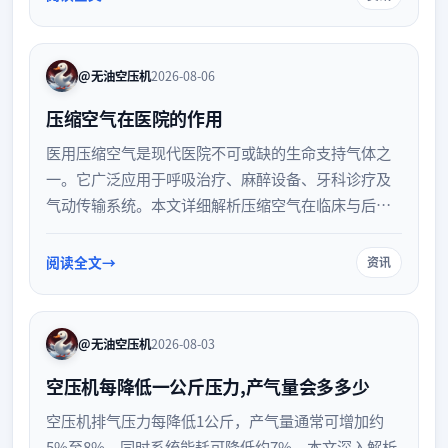
@无油空压机
2026-08-06
压缩空气在医院的作用
医用压缩空气是现代医院不可或缺的生命支持气体之
一。它广泛应用于呼吸治疗、麻醉设备、牙科诊疗及
气动传输系统。本文详细解析压缩空气在临床与后勤
中的核心作用，并探讨其严格的质量管理要求，以保
障医疗安全与患者生命健康。
阅读全文
资讯
@无油空压机
2026-08-03
空压机每降低一公斤压力,产气量会多多少
空压机排气压力每降低1公斤，产气量通常可增加约
5%至8%，同时系统能耗可降低约7%。本文深入解析