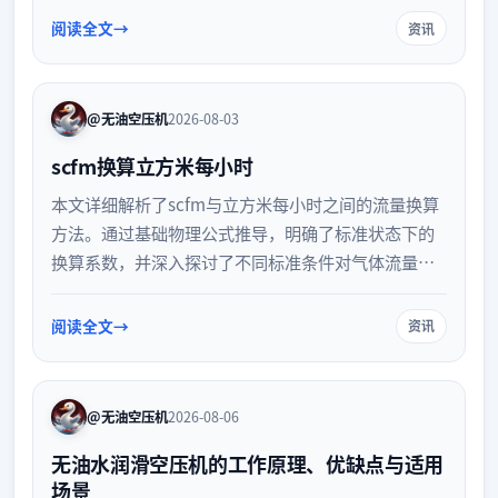
监测方案。
阅读全文
资讯
@无油空压机
2026-08-03
scfm换算立方米每小时
本文详细解析了scfm与立方米每小时之间的流量换算
方法。通过基础物理公式推导，明确了标准状态下的
换算系数，并深入探讨了不同标准条件对气体流量计
算的影响，为工程技术人员提供准确的单位换算参
考。
阅读全文
资讯
@无油空压机
2026-08-06
无油水润滑空压机的工作原理、优缺点与适用
场景