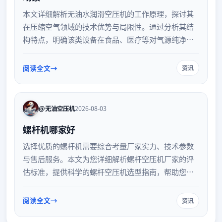
本文详细解析无油水润滑空压机的工作原理，探讨其
在压缩空气领域的技术优势与局限性。通过分析其结
构特点，明确该类设备在食品、医疗等对气源纯净度
要求极高的场景中的适用性，为企业选型提供参考。
阅读全文
资讯
@无油空压机
2026-08-03
螺杆机哪家好
选择优质的螺杆机需要综合考量厂家实力、技术参数
与售后服务。本文为您详细解析螺杆空压机厂家的评
估标准，提供科学的螺杆空压机选型指南，帮助您避
开选购误区，找到真正适合企业生产需求的高效节能
设备，保障稳定运行。
阅读全文
资讯