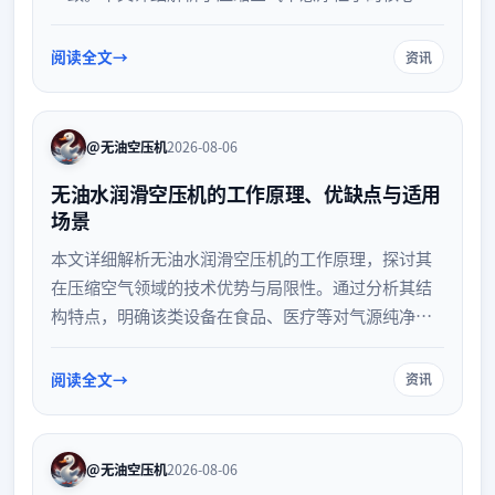
制原则、不同洁净级别的具体标准，以及日常监测与
验证策略，帮助企业建立完善的压缩空气质量管理体
阅读全文
资讯
系，防范污染风险。
@无油空压机
2026-08-06
无油水润滑空压机的工作原理、优缺点与适用
场景
本文详细解析无油水润滑空压机的工作原理，探讨其
在压缩空气领域的技术优势与局限性。通过分析其结
构特点，明确该类设备在食品、医疗等对气源纯净度
要求极高的场景中的适用性，为企业选型提供参考。
阅读全文
资讯
@无油空压机
2026-08-06