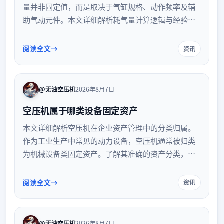
量并非固定值，而是取决于气缸规格、动作频率及辅
助气动元件。本文详细解析耗气量计算逻辑与经验估
算方法，提供空压机选型与管路配置建议，助力产线
气源系统稳定高效运行。
阅读全文
资讯
@无油空压机
2026年8月7日
空压机属于哪类设备固定资产
本文详细解析空压机在企业资产管理中的分类归属。
作为工业生产中常见的动力设备，空压机通常被归类
为机械设备类固定资产。了解其准确的资产分类，有
助于企业规范财务核算、合理计提折旧，并提升资产
管理的整体效率与合规性。
阅读全文
资讯
@无油空压机
2026年8月7日