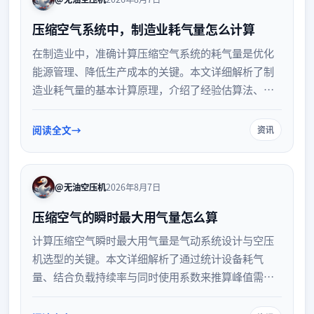
压缩空气系统中，制造业耗气量怎么计算
在制造业中，准确计算压缩空气系统的耗气量是优化
能源管理、降低生产成本的关键。本文详细解析了制
造业耗气量的基本计算原理，介绍了经验估算法、实
测法及设备铭牌法等常用计算方法，并深入探讨了影
响实际耗气量的关键因素。通过科学的计算与系统优
阅读全文
资讯
化，企业可有效减少能源浪费，提升整体生产效率。
@无油空压机
2026年8月7日
压缩空气的瞬时最大用气量怎么算
计算压缩空气瞬时最大用气量是气动系统设计与空压
机选型的关键。本文详细解析了通过统计设备耗气
量、结合负载持续率与同时使用系数来推算峰值需求
的方法，并提供了具体计算公式与实际应用中的注意
事项，帮助企业科学规划供气系统，避免能源浪费与