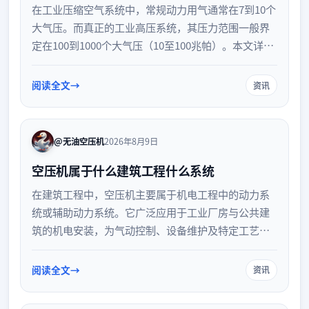
在工业压缩空气系统中，常规动力用气通常在7到10个
大气压。而真正的工业高压系统，其压力范围一般界
定在100到1000个大气压（10至100兆帕）。本文详细
解析工业高压压缩空气的压力等级划分、典型应用场
景以及系统设计的安全考量，帮助您准确理解高压气
阅读全文
资讯
源的技术标准。
@无油空压机
2026年8月9日
空压机属于什么建筑工程什么系统
在建筑工程中，空压机主要属于机电工程中的动力系
统或辅助动力系统。它广泛应用于工业厂房与公共建
筑的机电安装，为气动控制、设备维护及特定工艺提
供气源。本文详细解析空压机的系统归属、应用场景
及施工注意事项。
阅读全文
资讯