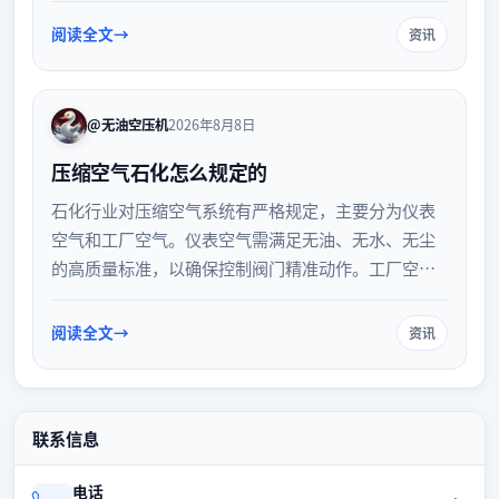
压力容器部件以及日常安全管理要求，帮助企业正确
阅读全文
资讯
区分并合规使用相关设备，确保生产安全。
@无油空压机
2026年8月8日
压缩空气石化怎么规定的
石化行业对压缩空气系统有严格规定，主要分为仪表
空气和工厂空气。仪表空气需满足无油、无水、无尘
的高质量标准，以确保控制阀门精准动作。工厂空气
则侧重于安全与动力供应。相关规定涵盖特种设备管
理、防火防爆、泄漏检测及能效要求，旨在保障生产
阅读全文
资讯
安全与系统稳定运行。
联系信息
电话