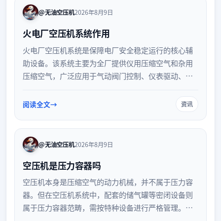
@无油空压机
2026年8月9日
火电厂空压机系统作用
火电厂空压机系统是保障电厂安全稳定运行的核心辅
助设备。该系统主要为全厂提供仪用压缩空气和杂用
压缩空气，广泛应用于气动阀门控制、仪表驱动、设
备吹扫清洁以及除灰除渣等环保辅助系统。稳定可靠
的压缩空气供应，直接关系到机组的自动化控制与日
阅读全文
资讯
常维护效率，是火力发电生产中不可或缺的动力源
泉。
@无油空压机
2026年8月9日
空压机是压力容器吗
空压机本身是压缩空气的动力机械，并不属于压力容
器。但在空压机系统中，配套的储气罐等密闭设备则
属于压力容器范畴，需按特种设备进行严格管理。本
文详细解析空压机与压力容器的概念区别、系统内的