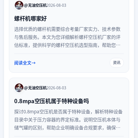
@无油空压机
2026-08-03
螺杆机哪家好
选择优质的螺杆机需要综合考量厂家实力、技术参数
与售后服务。本文为您详细解析螺杆空压机厂家的评
估标准，提供科学的螺杆空压机选型指南，帮助您避
开选购误区，找到真正适合企业生产需求的高效节能
设备，保障稳定运行。
阅读全文
资讯
@无油空压机
2026-08-03
0.8mpa空压机属于特种设备吗
探讨0.8mpa空压机是否属于特种设备，解析特种设备
目录中关于压力容器的界定标准。说明空压机本体与
储气罐的区别，帮助企业明确设备合规要求，确保生
产安全与规范运营。