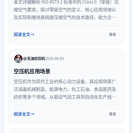
本文详细解析 ISO 8573-1 标准中的 Class 0（零级）压
缩空气要求。探讨零级空气的定义、核心应用领域以
及实现和维持高纯度压缩空气的技术路径，助力企业
优化生产质量。
阅读全文
资讯
@无油空压机
2026-08-03
空压机应用场景
空压机作为现代工业的核心动力设备，其应用场景广
泛涵盖机械制造、能源电力、化工石油、食品医药及
纺织等多个领域。从驱动气动工具到自动化生产线控
制，从气体输送到无菌包装，了解不同行业的空压机
用途，有助于企业精准选型，实现高效节能生产。
阅读全文
资讯