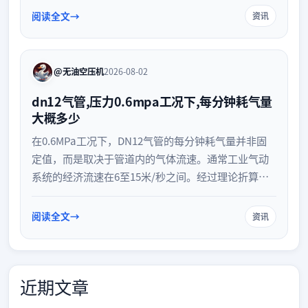
阅读全文
资讯
@无油空压机
2026-08-02
dn12气管,压力0.6mpa工况下,每分钟耗气量
大概多少
在0.6MPa工况下，DN12气管的每分钟耗气量并非固
定值，而是取决于管道内的气体流速。通常工业气动
系统的经济流速在6至15米/秒之间。经过理论折算，
该工况下每分钟的自由空气耗气量大约在0.25至0.75立
方米之间。实际应用中需结合末端设备需求与管道损
阅读全文
资讯
耗进行综合评估。
近期文章