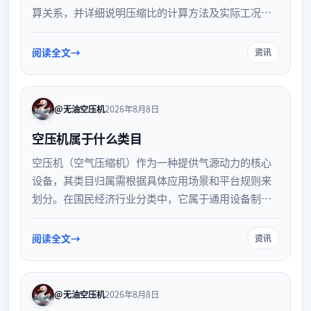
算关系，并详细说明压缩比的计算方法及实际工况中
的影响因素，帮助工程人员准确理解空压机的工作原
理与参数设定。
阅读全文
资讯
@无油空压机
2026年8月8日
空压机属于什么类目
空压机（空气压缩机）作为一种提供气源动力的核心
设备，其类目归属需根据具体应用场景和平台规则来
划分。在国民经济行业分类中，它属于通用设备制造
业；在电商及采购平台中，通常归入机械设备或五金
机电大类下的压缩设备或气动工具子类。了解其细分
阅读全文
资讯
分类有助于精准定位。
@无油空压机
2026年8月8日