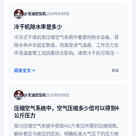
@无油空压机
2026年8月8日
冷干机除水率是多少
冷冻式干燥机是压缩空气系统中重要的除水设备。其
除水率并非固定数值，而是受进气温度、工作压力及
环境温度等工况因素综合影响。通常冷干机可将压缩
空气压力露点降至2℃至10℃之间，实现高效液态水分
离。本文详细解析冷干机的除水原理、核心影响因素
阅读全文
资讯
及日常维护建议，帮助您评估和提升设备的干燥性
能。
@无油空压机
2026年8月8日
压缩空气系统中，空气压缩多少倍可以得到4
公斤压力
探讨压缩空气系统中获取4公斤表压所需的压缩倍数。
解析表压与绝压的区别，明确标准大气压下的压力换