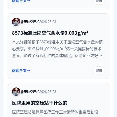
阅读全文
资讯
工业生产可靠性的关键一步。
@无油空压机
2026-08-03
8573标准压缩空气含水量0.003g/m³
本文详细解读了8573标准中关于压缩空气含水量的核
心要求，重点探讨了0.003g/m³这一关键指标的技术
意义。通过了解该标准的具体规定，帮助企业更好地
控制压缩空气质量，保障气动设备的稳定运行，延长
使用寿命，提升整体生产效率与安全性。
阅读全文
资讯
@无油空压机
2026-08-03
医院里用的空压站干什么的
医院空压站是保障医疗工作正常运转的重要后勤设