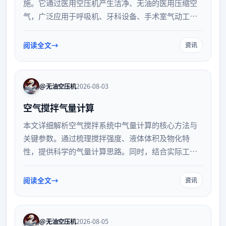
施。它通过医用空压机产生洁净、无油的医用压缩空
气，广泛应用于呼吸机、牙科设备、手术室气动工具
及病房供氧系统等多个核心医疗场景，为临床诊疗提
供安全稳定的气源支持。
阅读全文
资讯
@无油空压机
2026-08-03
空气搅拌气量计算
本文详细解析空气搅拌系统中气量计算的核心方法与
关键参数。通过梳理搅拌强度、液体体积及物化特
性，提供科学的气量计算思路。同时，结合实际工程
需求，给出空压机选型与管路设计的实用建议，助力
优化工业搅拌系统的能效与稳定性。
阅读全文
资讯
@无油空压机
2026-08-05