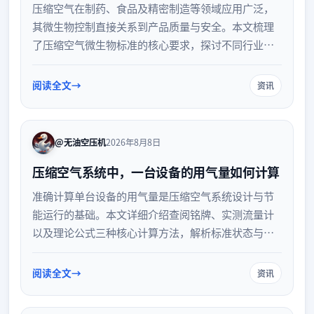
压缩空气在制药、食品及精密制造等领域应用广泛，
其微生物控制直接关系到产品质量与安全。本文梳理
了压缩空气微生物标准的核心要求，探讨不同行业对
压缩空气质量的具体规范、检测方法以及关键的污染
控制策略，帮助企业建立科学的监测体系。
阅读全文
资讯
@无油空压机
2026年8月8日
压缩空气系统中，一台设备的用气量如何计算
准确计算单台设备的用气量是压缩空气系统设计与节
能运行的基础。本文详细介绍查阅铭牌、实测流量计
以及理论公式三种核心计算方法，解析标准状态与工
作状态的换算关系，并探讨管路损耗与余量系数，帮
助企业科学评估耗气需求，优化空压机选型与系统配
阅读全文
资讯
置。