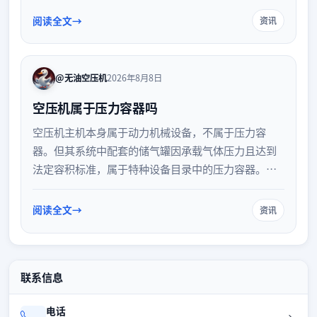
备选型建议，帮助企业实现高效节能运行。
阅读全文
资讯
@无油空压机
2026年8月8日
空压机属于压力容器吗
空压机主机本身属于动力机械设备，不属于压力容
器。但其系统中配套的储气罐因承载气体压力且达到
法定容积标准，属于特种设备目录中的压力容器。企
业需明确两者区别，对储气罐进行合规登记与定期检
验，确保系统安全运行。
阅读全文
资讯
联系信息
电话