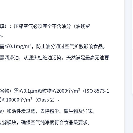
填）：压缩空气必须完全不含油分（油残留
料。
≤0.1mg/m³，防止油分通过空气扩散影响食品。
需润滑油，从源头杜绝油污染，天然满足最高无油要
需≤0.1μm颗粒物≤2000个/m³（ISO 8573-1
0000个/m³（Class 2）。
m级）和活性炭过滤，去除粉尘、微生物及异味。
A过滤模块，确保空气纯净度符合食品级要求。