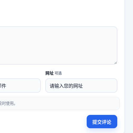
网址
可选
论时使用。