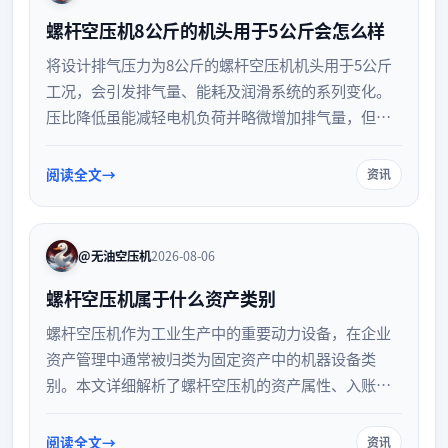
螺杆空压机8公斤的机头用于5公斤会怎么样
将设计排气压力为8公斤的螺杆空压机机头用于5公斤
工况，会引发排气量、能耗及润滑系统的系列变化。
压比降低虽能减轻电机负荷并略微增加排气量，但也
可能导致润滑油压差不足。本文详细解析高低压工况
错配对设备运行的具体影响及应对策略。
阅读全文
资讯
@无油空压机
2026-08-06
螺杆空压机属于什么资产类别
螺杆空压机作为工业生产中的重要动力设备，在企业
资产管理中通常被归类为固定资产中的机器设备类
别。本文详细解析了螺杆空压机的资产属性、入账标
准、折旧年限以及日常管理注意事项，帮助企业财务
和资产管理人员准确进行账务处理，确保资产核算的
阅读全文
资讯