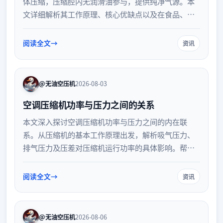
体压缩，压缩腔内无润滑油参与，提供纯净气源。本
文详细解析其工作原理、核心优缺点以及在食品、医
疗、电子等对空气质量要求严苛行业的适用场景，助
力企业选型。
阅读全文
资讯
@无油空压机
2026-08-03
空调压缩机功率与压力之间的关系
本文深入探讨空调压缩机功率与压力之间的内在联
系。从压缩机的基本工作原理出发，解析吸气压力、
排气压力及压差对压缩机运行功率的具体影响。帮助
读者理解空调系统在动态工况下，如何通过压力变化
反映压缩机的负荷状态与能效表现，为空调系统的运
阅读全文
资讯
行维护提供理论参考。
@无油空压机
2026-08-06