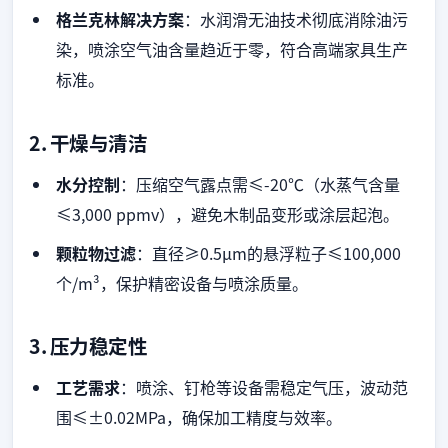
格兰克林解决方案
：水润滑无油技术彻底消除油污
染，喷涂空气油含量趋近于零，符合高端家具生产
标准。
2.
干燥与清洁
水分控制
：压缩空气露点需≤-20℃（水蒸气含量
≤3,000 ppmv），避免木制品变形或涂层起泡。
颗粒物过滤
：直径≥0.5μm的悬浮粒子≤100,000
个/m³，保护精密设备与喷涂质量。
3.
压力稳定性
工艺需求
：喷涂、钉枪等设备需稳定气压，波动范
围≤±0.02MPa，确保加工精度与效率。