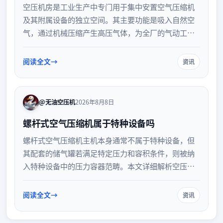
空压机房是工业生产中专门用于集中安置空气压缩机
及其附属设备的独立空间。其主要功能是吸入自然空
气，通过机械压缩产生高压气体，为全厂的气动工
具、自动化设备和生产工艺提供稳定、洁净的压缩空
气动力。合理设计的空压机房不仅能保障设备高效运
阅读全文
资讯
行，还能有效降低噪音和振动对生产环境的影响。
@无油空压机
2026年8月8日
螺杆式空气压缩机属于特种设备吗
螺杆式空气压缩机主机本身通常不属于特种设备，但
其配套的储气罐若满足特定压力和容积条件，则被纳
入特种设备中的压力容器范畴。本文详细解析空压机
及其附属设备的特种设备界定标准，帮助企业明确设
备管理要求与安全合规重点。
阅读全文
资讯