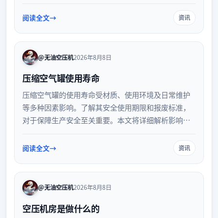
气源纯净、适合严苛行业。了解两者差异，有助于企
业根据实际用气需求选择更合适的压缩气体设备，优
阅读全文
资讯
化生产流程并控制综合运营成本。
@无油空压机
2026年8月8日
压缩空气罐使用寿命
压缩空气罐的使用寿命受材质、使用环境及日常维护
等多种因素影响。了解其安全使用期限和报废标准，
对于保障生产安全至关重要。本文将详细解析影响压
缩空气罐寿命的核心要素，并提供科学的日常维护建
议与定期检查规范，帮助您有效延长设备使用周期，
阅读全文
资讯
规避潜在的安全风险。
@无油空压机
2026年8月8日
空压机房是做什么的