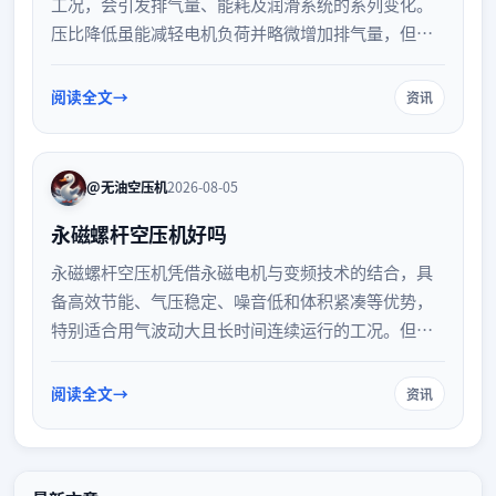
工况，会引发排气量、能耗及润滑系统的系列变化。
压比降低虽能减轻电机负荷并略微增加排气量，但也
可能导致润滑油压差不足。本文详细解析高低压工况
错配对设备运行的具体影响及应对策略。
阅读全文
资讯
@无油空压机
2026-08-05
永磁螺杆空压机好吗
永磁螺杆空压机凭借永磁电机与变频技术的结合，具
备高效节能、气压稳定、噪音低和体积紧凑等优势，
特别适合用气波动大且长时间连续运行的工况。但其
初期投资较高，且对环境要求严格。企业在选购时需
结合实际用气需求与运行时间进行综合评估，以实现
阅读全文
资讯
最佳的经济效益。