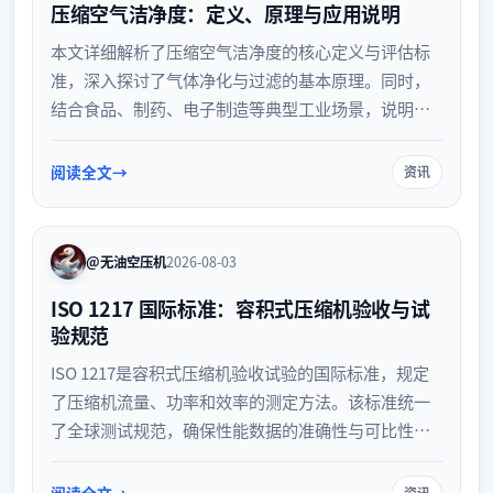
压缩空气洁净度：定义、原理与应用说明
本文详细解析了压缩空气洁净度的核心定义与评估标
准，深入探讨了气体净化与过滤的基本原理。同时，
结合食品、制药、电子制造等典型工业场景，说明了
不同洁净度等级在实际应用中的具体要求与保障策
略，为优化生产环境与提升产品质量提供技术参考。
阅读全文
资讯
@无油空压机
2026-08-03
ISO 1217 国际标准：容积式压缩机验收与试
验规范
ISO 1217是容积式压缩机验收试验的国际标准，规定
了压缩机流量、功率和效率的测定方法。该标准统一
了全球测试规范，确保性能数据的准确性与可比性，
为设备制造、验收及国际贸易提供了可靠的技术依
据。
阅读全文
资讯