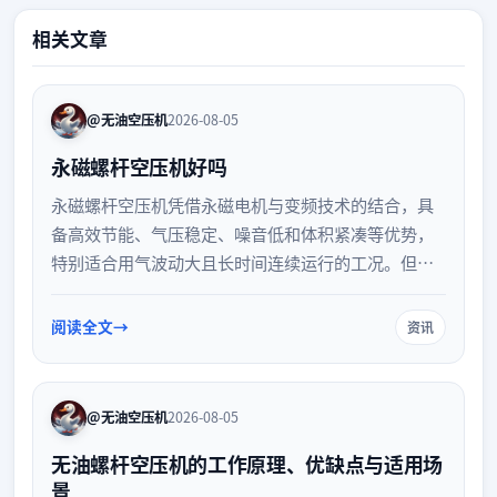
相关文章
@无油空压机
2026-08-05
永磁螺杆空压机好吗
永磁螺杆空压机凭借永磁电机与变频技术的结合，具
备高效节能、气压稳定、噪音低和体积紧凑等优势，
特别适合用气波动大且长时间连续运行的工况。但其
初期投资较高，且对环境要求严格。企业在选购时需
结合实际用气需求与运行时间进行综合评估，以实现
阅读全文
资讯
最佳的经济效益。
@无油空压机
2026-08-05
无油螺杆空压机的工作原理、优缺点与适用场
景