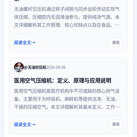
无油螺杆空压机通过转子间隙与同步齿轮传动实现气
体压缩，压缩腔内无润滑油参与，提供纯净气源。本
文详细解析其工作原理、核心优缺点以及在食品、医
疗、电子等对空气质量要求严苛行业的适用场景，助
力企业选型。
阅读全文
资讯
@无油空压机
2026-08-06
医用空气压缩机：定义、原理与应用说明
医用空气压缩机是医疗机构中不可或缺的核心供气设
备，主要用于为呼吸机、麻醉机等提供洁净、无油、
干燥的压缩空气。本文详细解析其基本定义、工作原
理及在临床中的具体应用，帮助读者全面了解该设备
在保障医疗安全与提升诊疗效率方面的重要作用。
阅读全文
资讯