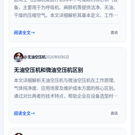
备，主要用于为呼吸机、麻醉机等提供洁净、无油、
干燥的压缩空气。本文详细解析其基本定义、工作原
理及在临床中的具体应用，帮助读者全面了解该设备
在保障医疗安全与提升诊疗效率方面的重要作用。
阅读全文
资讯
@无油空压机
2026年8月6日
无油空压机和微油空压机区别
本文详细解析无油空压机与微油空压机在工作原理、
气体纯净度、应用场景及维护成本方面的核心区别。
通过对比两者的技术特点，帮助企业在设备选型时明
确需求，确保压缩空气品质与生产标准完美匹配，实
现高效节能运行。
阅读全文
资讯