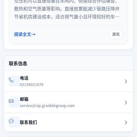
空压机可以直接设置在车间内，但需综合评估噪音、
散热和空气质量等影响。直接放置能减少管路压降并
节省机房建设成本，适合用气量小且环境较好的车
间。若决定在车间内布置，必须做好通风排热、隔音
降噪及进气过滤等防护措施，确保生产环境安全与设
阅读全文
资讯
备稳定运行。
联系信息
电话
02156021878
邮箱
service@vip.granklingroup.com
联系我们