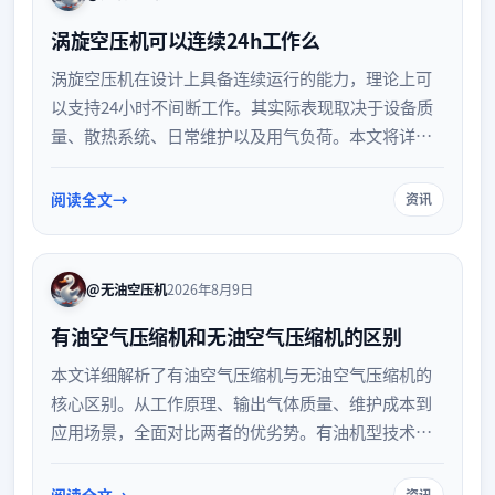
涡旋空压机可以连续24h工作么
涡旋空压机在设计上具备连续运行的能力，理论上可
以支持24小时不间断工作。其实际表现取决于设备质
量、散热系统、日常维护以及用气负荷。本文将详细
解析涡旋空压机连续运行的条件与注意事项，帮助用
户更好地评估设备性能并延长使用寿命。
阅读全文
资讯
@无油空压机
2026年8月9日
有油空气压缩机和无油空气压缩机的区别
本文详细解析了有油空气压缩机与无油空气压缩机的
核心区别。从工作原理、输出气体质量、维护成本到
应用场景，全面对比两者的优劣势。有油机型技术成
熟、成本较低，适合常规工业；无油机型则能提供纯
净气源，是食品、医药等高标准行业的理想选择。帮
阅读全文
资讯