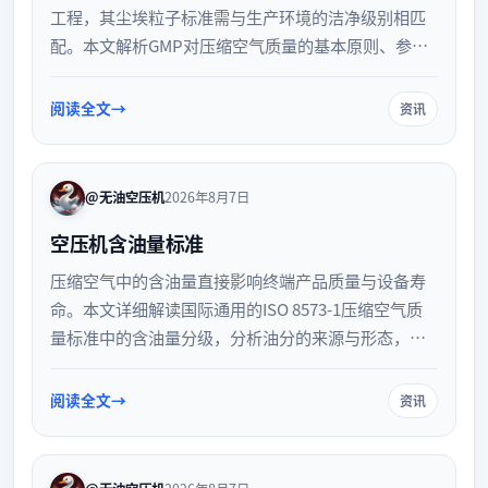
工程，其尘埃粒子标准需与生产环境的洁净级别相匹
配。本文解析GMP对压缩空气质量的基本原则、参考
标准及监测验证要求，帮助企业建立合规的气体管理
体系。
阅读全文
资讯
@无油空压机
2026年8月7日
空压机含油量标准
压缩空气中的含油量直接影响终端产品质量与设备寿
命。本文详细解读国际通用的ISO 8573-1压缩空气质
量标准中的含油量分级，分析油分的来源与形态，并
探讨如何通过设备选型与后处理系统有效控制含油
量，满足不同工业场景的严苛需求。
阅读全文
资讯