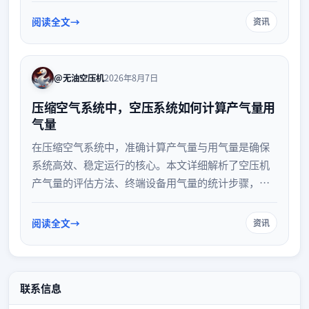
阅读全文
资讯
@无油空压机
2026年8月7日
压缩空气系统中，空压系统如何计算产气量用
气量
在压缩空气系统中，准确计算产气量与用气量是确保
系统高效、稳定运行的核心。本文详细解析了空压机
产气量的评估方法、终端设备用气量的统计步骤，以
及供需匹配的关键原则。掌握这些计算技巧，有助于
企业优化设备选型，降低能耗并避免供气不足的风
阅读全文
资讯
险。
联系信息