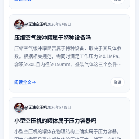
@无油空压机
2026年8月8日
压缩空气缓冲罐属于特种设备吗
压缩空气缓冲罐是否属于特种设备，取决于其具体参
数。根据相关规范，需同时满足工作压力≥0.1MPa、
容积≥30L且内径≥150mm、盛装气体这三个条件。
符合简单压力容器标准的设备在管理上有所简化。企
业采购时应核对出厂文件与铭牌，并依法办理使用登
阅读全文
资讯
记，确保合规安全运行。
@无油空压机
2026年8月9日
小型空压机的罐体属于压力容器吗
小型空压机的罐体在物理结构上确实属于压力容器，
因为它需要承受内部气体的压缩压力。然而，在特种