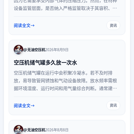
设备监管层面，是否纳入严格监管取决于其容积、工
作压力等具体参数。了解其分类有助于规范日常使用
与维护，确保设备运行安全。
阅读全文
资讯
@无油空压机
2026年8月9日
空压机储气罐多久放一次水
空压机储气罐在运行中会积聚冷凝水，若不及时排
放，易导致管网锈蚀和气动设备故障。放水频率需根
据环境湿度、运行时间和用气量综合判断。通常建议
每天或每班排放一次，高湿季节需增加频次。规范排
水并考虑加装自动排水器，可有效提升设备运行效率
阅读全文
资讯
与安全性。
@无油空压机
2026年8月8日