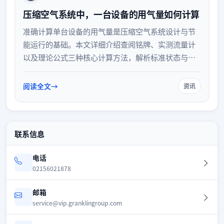
压缩空气系统中，一台设备的用气量如何计算
准确计算单台设备的用气量是压缩空气系统设计与节
能运行的基础。本文详细介绍查阅铭牌、实测流量计
以及理论公式三种核心计算方法，解析标准状态与工
作状态的换算关系，并探讨管路损耗与余量系数，帮
助企业科学评估耗气需求，优化空压机选型与系统配
阅读全文
资讯
置。
联系信息
电话
02156021878
邮箱
service@vip.granklingroup.com