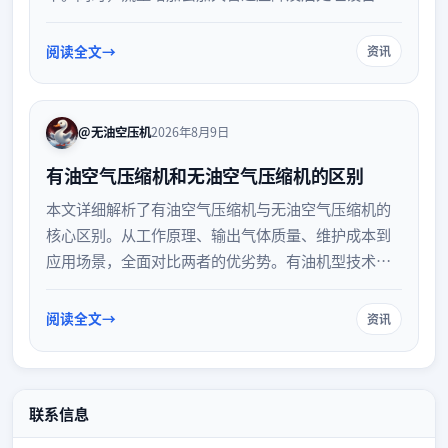
负荷，并可能引起设备排气温度、振动和噪音等运行
参数的变化。合理监控这些参数对保障系统稳定至关
阅读全文
资讯
重要。
@无油空压机
2026年8月9日
有油空气压缩机和无油空气压缩机的区别
本文详细解析了有油空气压缩机与无油空气压缩机的
核心区别。从工作原理、输出气体质量、维护成本到
应用场景，全面对比两者的优劣势。有油机型技术成
熟、成本较低，适合常规工业；无油机型则能提供纯
净气源，是食品、医药等高标准行业的理想选择。帮
阅读全文
资讯
助企业根据实际需求做出合理选型。
联系信息