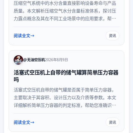
压缩空气系统中的水分含量直接影响设备寿命与产品
质量。本文解析压缩空气水分含量标准体系，探讨压
力露点概念及其在不同工业场景中的应用要求，帮助
您了解如何根据实际生产需求选择合适的气体干燥方
案与质量控制等级。
阅读全文
资讯
@无油空压机
2026年8月9日
活塞式空压机上自带的储气罐算简单压力容器
吗
活塞式空压机自带的储气罐是否属于简单压力容器，
主要取决于其容积、设计压力以及介质等参数。本文
详细解析简单压力容器的判定标准，帮助您准确识别
设备属性，并提供日常安全使用与维护的实用建议，
确保生产合规与安全。
阅读全文
资讯