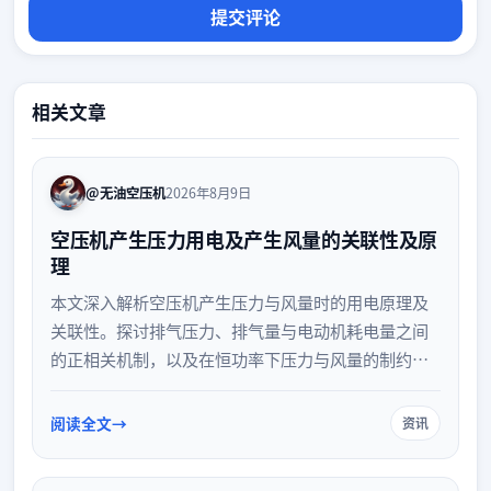
相关文章
@无油空压机
2026年8月9日
空压机产生压力用电及产生风量的关联性及原
理
本文深入解析空压机产生压力与风量时的用电原理及
关联性。探讨排气压力、排气量与电动机耗电量之间
的正相关机制，以及在恒功率下压力与风量的制约关
系。通过剖析流体力学与热力学基础，提供合理设定
压力、减少管网压降及优化控制等降低能耗的实用建
阅读全文
资讯
议，助力工业系统提升运行效率。