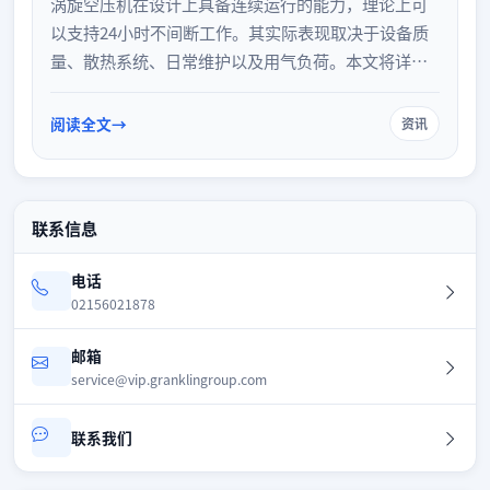
涡旋空压机在设计上具备连续运行的能力，理论上可
以支持24小时不间断工作。其实际表现取决于设备质
量、散热系统、日常维护以及用气负荷。本文将详细
解析涡旋空压机连续运行的条件与注意事项，帮助用
户更好地评估设备性能并延长使用寿命。
阅读全文
资讯
联系信息
电话
02156021878
邮箱
service@vip.granklingroup.com
联系我们