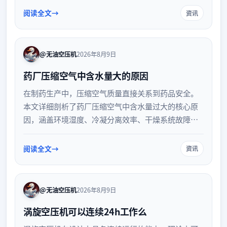
配气动工具与用气需求，避免设备选型过大造成能源
阅读全文
资讯
浪费或过小导致气压不足，是工业生产中设备选型与
维护的基础常识。
@无油空压机
2026年8月9日
药厂压缩空气中含水量大的原因
在制药生产中，压缩空气质量直接关系到药品安全。
本文详细剖析了药厂压缩空气中含水量过大的核心原
因，涵盖环境湿度、冷凝分离效率、干燥系统故障及
管网维护缺陷等方面，为制药企业优化气体处理系
统、确保符合相关规范要求提供技术参考。
阅读全文
资讯
@无油空压机
2026年8月9日
涡旋空压机可以连续24h工作么