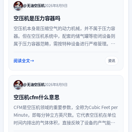
@无油空压机
2026年8月9日
空压机是压力容器吗
空压机本身是压缩空气的动力机械，并不属于压力容
器。但在空压机系统中，配套的储气罐等密闭设备则
属于压力容器范畴，需按特种设备进行严格管理。本
文详细解析空压机与压力容器的概念区别、系统内的
压力容器部件以及日常安全管理要求，帮助企业正确
阅读全文
资讯
区分并合规使用相关设备，确保生产安全。
@无油空压机
2026年8月9日
空压机cfm什么意思
CFM是空压机领域的重要参数，全称为Cubic Feet per
Minute，即每分钟立方英尺数。它代表空压机在单位
时间内排出的气体体积，直接反映了设备的产气能
力。了解CFM的含义及计算方法，有助于企业精准匹