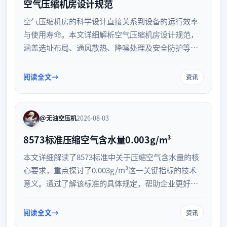
空气压缩机房设计规范
空气压缩机房的科学设计直接关系到设备的运行效率
与使用寿命。本文详细解析空气压缩机房设计规范，
涵盖选址布局、通风散热、降噪处理及安全防护等核
心要点，助力企业打造安全、高效、合规的空压机工
程机房环境。
阅读全文
资讯
@无油空压机
2026-08-03
8573标准压缩空气含水量0.003g/m³
本文详细解读了8573标准中关于压缩空气含水量的核
心要求，重点探讨了0.003g/m³这一关键指标的技术
意义。通过了解该标准的具体规定，帮助企业更好地
控制压缩空气质量，保障气动设备的稳定运行，延长
使用寿命，提升整体生产效率与安全性。
阅读全文
资讯