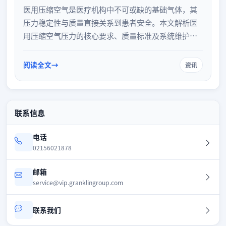
医用压缩空气是医疗机构中不可或缺的基础气体，其
压力稳定性与质量直接关系到患者安全。本文解析医
用压缩空气压力的核心要求、质量标准及系统维护规
范，探讨如何依据国家相关工程技术规范，保障临床
用气的安全、稳定与可靠，为医院气体系统管理提供
阅读全文
资讯
参考。
联系信息
电话
02156021878
邮箱
service@vip.granklingroup.com
联系我们