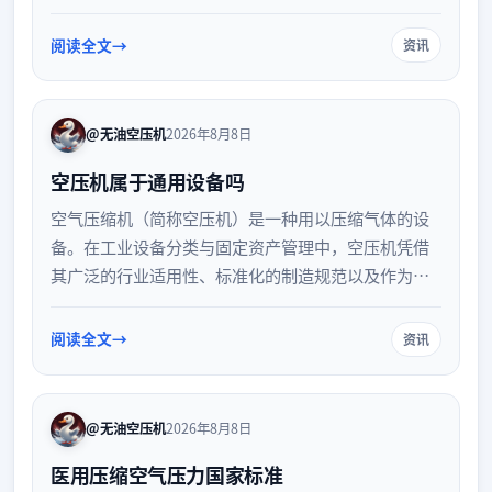
带来的体积差异，确保不同设备和工况下的数据具有
可比性，从而为空压机选型和能耗评估提供准确依
阅读全文
资讯
据。
@无油空压机
2026年8月8日
空压机属于通用设备吗
空气压缩机（简称空压机）是一种用以压缩气体的设
备。在工业设备分类与固定资产管理中，空压机凭借
其广泛的行业适用性、标准化的制造规范以及作为基
础动力源的核心定位，被明确归类为通用设备。了解
这一分类有助于企业科学规划设备采购与资产管理。
阅读全文
资讯
@无油空压机
2026年8月8日
医用压缩空气压力国家标准