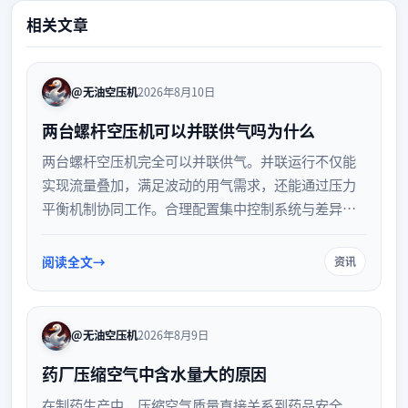
相关文章
@无油空压机
2026年8月10日
两台螺杆空压机可以并联供气吗为什么
两台螺杆空压机完全可以并联供气。并联运行不仅能
实现流量叠加，满足波动的用气需求，还能通过压力
平衡机制协同工作。合理配置集中控制系统与差异化
压力设定，可显著提升系统能效与供气稳定性，是工
业气源优化的常见方案。
阅读全文
资讯
@无油空压机
2026年8月9日
药厂压缩空气中含水量大的原因
在制药生产中，压缩空气质量直接关系到药品安全。