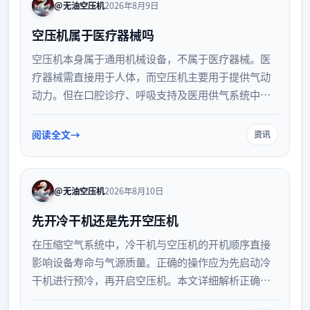
@无油空压机
2026年8月9日
空压机属于医疗器械吗
空压机本身属于通用机械设备，不属于医疗器械。医
疗器械需直接用于人体，而空压机主要用于提供气动
动力。但在口腔诊疗、呼吸支持及医用供气系统中，
空压机作为配套设备应用广泛。用于医疗场景的医用
空压机需满足无油、无菌等特殊标准，以保障气体质
阅读全文
资讯
量与患者安全。
@无油空压机
2026年8月10日
先开冷干机还是先开空压机
在压缩空气系统中，冷干机与空压机的开机顺序直接
影响设备寿命与气源质量。正确的操作应为先启动冷
干机进行预冷，再开启空压机。本文详细解析正确的
启停顺序及其背后的原理，帮助规范日常设备操作，