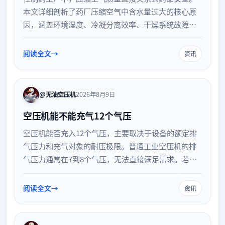
本文详细剖析了药厂压缩空气中含水量过大的核心原
因，涵盖环境湿度、冷凝分离效率、干燥系统故障及
管网维护缺陷等方面，为制药企业优化气体处理系
统、确保符合相关规范要求提供技术参考。
阅读全文
资讯
@无油空压机
2026年8月9日
空压机能不能充气12个气压
空压机能否充入12个气压，主要取决于设备的额定排
气压力和充气对象的耐压极限。普通工业空压机的排
气压力通常在7到8个气压，无法直接满足需求。若需
达到12个气压，必须选用中高压空压机或配备增压装
置。同时，气瓶及管路必须具备相应的承压能力，操
阅读全文
资讯
作时需严格遵循安全规范，防止超压引发危险。