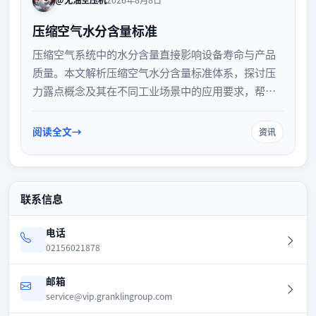
@无油空压机
2026年8月8日
压缩空气水分含量标准
压缩空气系统中的水分含量直接影响设备寿命与产品
质量。本文解析压缩空气水分含量标准体系，探讨压
力露点概念及其在不同工业场景中的应用要求，帮助
您了解如何根据实际生产需求选择合适的气体干燥方
案与质量控制等级。
阅读全文
资讯
联系信息
电话
02156021878
邮箱
service@vip.granklingroup.com