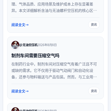
理、气体品质、应用场景及维护成本上存在显著差
异。本文详细解析含油与无油螺杆空压机的核心区
别，帮助企业根据实际用气需求和工艺标准，科学评
估初期投资与运行成本，做出合理的设备选型决策。
阅读全文
资讯
@无油空压机
2026年8月8日
制剂车间需要压缩空气吗
在制药行业中，制剂车间对压缩空气有着广泛且不可
或缺的需求。它不仅用于驱动气动阀门和自动化设
备，还参与物料输送与产品包装。然而，与工业用气
不同，制剂车间的压缩空气必须满足严格的药典标
准，确保无油、无水且微生物达标。本文将详细解析
阅读全文
资讯
压缩空气在制剂车间的具体应用、质量要求以及系统
配置与日常维护要点。