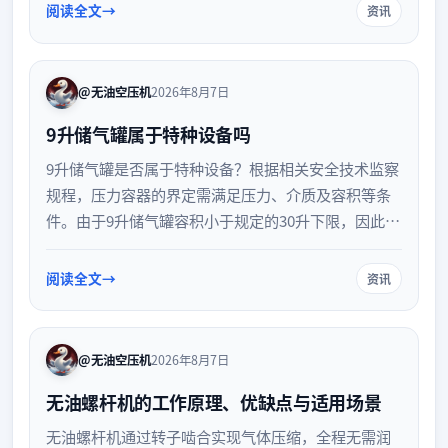
企业优化设备选型，降低能耗并避免供气不足的风
阅读全文
资讯
险。
@无油空压机
2026年8月7日
9升储气罐属于特种设备吗
9升储气罐是否属于特种设备？根据相关安全技术监察
规程，压力容器的界定需满足压力、介质及容积等条
件。由于9升储气罐容积小于规定的30升下限，因此不
属于法定特种设备，无需强制检验。但这不代表可忽
视安全，日常仍需定期排污并检查安全附件。
阅读全文
资讯
@无油空压机
2026年8月7日
无油螺杆机的工作原理、优缺点与适用场景
无油螺杆机通过转子啮合实现气体压缩，全程无需润