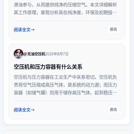
滑油参与，从而提供纯净的压缩空气。本文详细解析
其工作原理，客观分析其在纯净度、环保及初期投资
等方面的优缺点，并梳理其在食品、医疗、电子等对
气源要求严苛行业的典型应用场景，为设备选型提供
阅读全文
资讯
实用参考。
@无油空压机
2026年8月7日
空压机和压力容器有什么关系
空压机与压力容器在工业生产中关系密切。空压机负
责将空气压缩成高压气体，是系统的动力源；而压力
容器（如储气罐）则用于储存高压气体，起到稳压、
缓冲和初步净化压缩空气的作用。两者协同工作，确
保气动系统的安全与稳定运行。
阅读全文
资讯