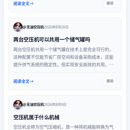
耗规律并掌握正确的使用技巧，能有效提升利用率并
阅读全文
资讯
延长使用寿命，同时确保操作安全。
@无油空压机
2026年8月10日
两台空压机可以共用一个储气罐吗
两台空压机共用一个储气罐在技术上是完全可行的，
这种配置不仅能节省厂房空间和设备采购成本，还能
提升供气系统的稳定性。但实现安全高效的共用，需
要满足储气罐容量匹配、管路合理设计、压力等级一
致以及加装联控系统等关键条件。本文将详细解析共
阅读全文
资讯
用储气罐的优势、配置要求及安全管理注意事项，帮
助企业优化压缩空气系统。
@无油空压机
2026年8月9日
空压机属于什么机械
空压机全称为空气压缩机，是一种将机械能转换为气