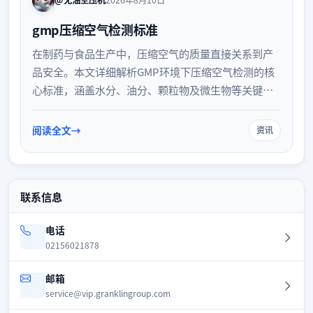
@无油空压机
2026年8月10日
gmp压缩空气检测标准
在制药与食品生产中，压缩空气的质量直接关系到产
品安全。本文详细解析GMP环境下压缩空气检测的核
心标准，涵盖水分、油分、颗粒物及微生物等关键指
标的检测要求。通过明确检测参数与参考规范，帮助
企业建立合规的压缩空气质量管理体系，确保生产环
阅读全文
资讯
境满足严格的GMP认证要求，防范潜在污染风险。
联系信息
电话
02156021878
邮箱
service@vip.granklingroup.com