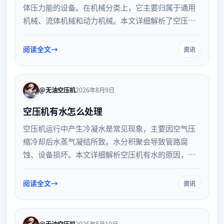
体压力能的设备。在机械分类上，它主要归属于通用
机械、流体机械和动力机械。本文详细解析了空压机
的基本定义、机械分类归属、工作原理类型及其在工
业生产中的重要作用，帮助读者全面了解这一关键基
阅读全文
资讯
础设备。
@无油空压机
2026年8月9日
空压机有水怎么处理
空压机运行中产生冷凝水是常见现象，主要因空气压
缩冷却后水蒸气凝结所致。水分积聚会导致管路腐
蚀、设备损坏。本文详细解析空压机有水的原因，并
提供定期排水、配置干燥设备、安装过滤器及改善机
房环境等有效处理方法与日常维护建议，帮助您彻底
阅读全文
资讯
解决压缩空气含水问题，保障生产系统稳定运行。